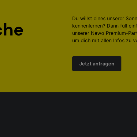
Du willst eines unserer So
che
kennenlernen? Dann füll ein
unserer Newo Premium-Partn
um dich mit allen Infos zu v
Jetzt anfragen