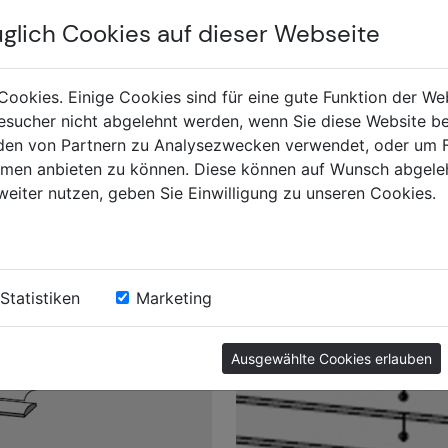
INHALT
üglich Cookies auf dieser Webseite
Home
hutz
Über uns
Cookies. Einige Cookies sind für eine gute Funktion der W
sucher nicht abgelehnt werden, wenn Sie diese Website b
Produkte
en von Partnern zu Analysezwecken verwendet, oder um 
Referenzen
ormen anbieten zu können. Diese können auf Wunsch abgele
Wissens-Blog
weiter nutzen, geben Sie Einwilligung zu unseren Cookies.
Karriere
Kontakt
FAQs
Statistiken
Marketing
Videos
Impressum
Ausgewählte Cookies erlauben
Datenschutz
AGB