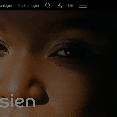
enlogin
Partnerlogin
DE
sien