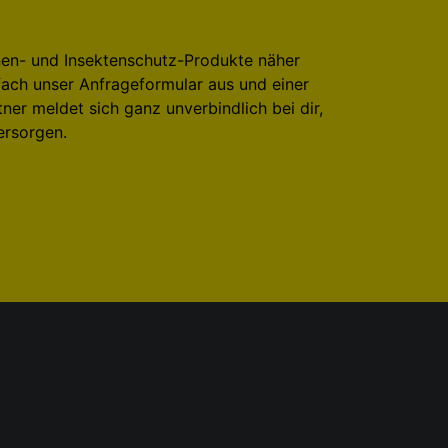
nnen- und Insektenschutz-Produkte näher
fach unser Anfrageformular aus und einer
er meldet sich ganz unverbindlich bei dir,
ersorgen.