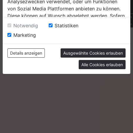
INHALT
SOCIAL
Analysezwecken verwendet, oder um Funktionen
+4
von Sozial Media Plattformen anbieten zu können.
Home
Facebook
Diese können auf Wunsch abgelehnt werden. Sofern
i80 Lamelle von Newo
Über uns
Instagram
QR
sie unsere Webseite weiter nutzen, geben Sie
Notwendig
Statistiken
Produkte
Tiktok
Einwilligung zu unseren Cookies.
Immer im richtigen Licht
Marketing
Referenzen
YouTube
Wissens-Blog
Karriere
Details anzeigen
Ausgewählte Cookies erlauben
Kontakt
Alle Cookies erlauben
FAQs
Videos
Impressum
Datenschutz
AGB