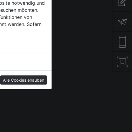
Anfr
Instagram
ebsite notwendig und
esuchen möchten.
Tiktok
Funktionen von
YouTube
offi
hnt werden. Sofern
+43 
QR-C
Alle Cookies erlauben