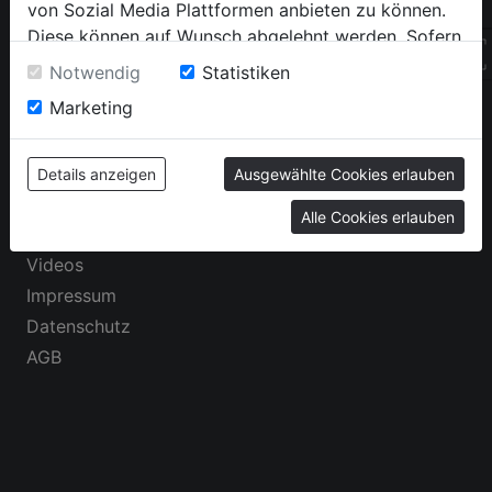
+4
von Sozial Media Plattformen anbieten zu können.
Home
Facebook
Diese können auf Wunsch abgelehnt werden. Sofern
Über uns
Instagram
QR
sie unsere Webseite weiter nutzen, geben Sie
Notwendig
Statistiken
Produkte
Tiktok
Einwilligung zu unseren Cookies.
Marketing
Referenzen
YouTube
Wissens-Blog
Karriere
Details anzeigen
Ausgewählte Cookies erlauben
Kontakt
Alle Cookies erlauben
FAQs
Videos
Impressum
Datenschutz
AGB