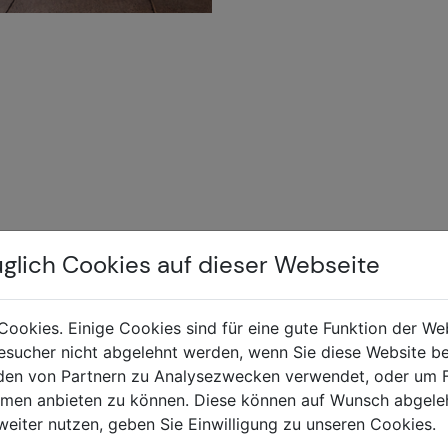
INHALT
üglich Cookies auf dieser Webseite
Home
hutz
Über uns
Cookies. Einige Cookies sind für eine gute Funktion der W
sucher nicht abgelehnt werden, wenn Sie diese Website b
Produkte
en von Partnern zu Analysezwecken verwendet, oder um 
Referenzen
ormen anbieten zu können. Diese können auf Wunsch abgele
Wissens-Blog
weiter nutzen, geben Sie Einwilligung zu unseren Cookies.